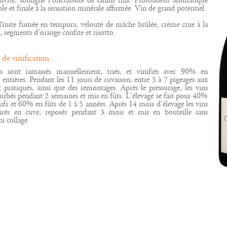
ssivité, souligne l'onctuosité de tanins fins. Profondeur aromatique
e et finale à la sensation minérale affirmée. Vin de grand potentiel.
Truite fumée en tempura, velouté de mâche brûlée, crème crue à la
ujourd'hui
 Bio
phie
es
 segments d'orange confite et risotto.
de vinification
ns sont ramassés manuellement, triés, et vinifiés avec 90% en
entières. Pendant les 11 jours de cuvaison, entre 5 à 7 pigeages aux
t pratiqués, ainsi que des remontages. Après le pressurage, les vins
urbés pendant 2 semaines et mis en fûts. L'élevage se fait pour 40%
ufs et 60% en fûts de 1 à 5 années. Après 14 mois d'élevage les vins
irés en cuve, reposés pendant 3 mois et mis en bouteille sans
ni collage.