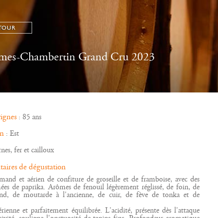
TOUR
mes-Chambertin Grand Cru 2023
vignes
: 85 ans
on
: Est
nes, fer et cailloux
ires de dégustation
and et aérien de confiture de groseille et de framboise, avec des
ées de paprika. Arômes de fenouil légèrement réglissé, de foin, de
nd, de moutarde à l'ancienne, de cuir, de fève de tonka et de
rienne et parfaitement équilibrée. L'acidité, présente dès l'attaque