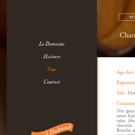
RE
Char
Le Domaine
Histoire
Vins
Age des 
Contact
Expositi
Sols
: Mar
Commenta
Nez gourm
notes fum
tabac blo
chocolat.
Bouche aé