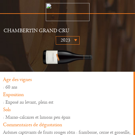
CHAMBERTIN GRAND CRU
Le Domaine
Distributeurs
Histoire
Actualités
Vins
Galerie
Age des vignes
: 60 ans
Exposition
: Exposé au levant, plein est
Sols
: Marno-calcaires et limons peu épais
Commentaires de dégustation
Arômes captivants de fruits rouges rôtis : framboise, cerise et groseille,