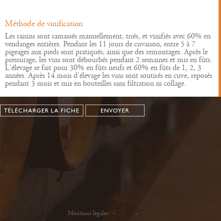
Méthode de vinification
Les raisins sont ramassés manuellement, triés, et vinifiés avec 60% en
vendanges entières. Pendant les 11 jours de cuvaison, entre 5 à 7
pigeages aux pieds sont pratiqués, ainsi que des remontages. Après le
pressurage, les vins sont débourbés pendant 2 semaines et mis en fûts.
L'élevage se fait pour 30% en fûts neufs et 60% en fûts de 1, 2, 3
années. Après 14 mois d'élevage les vins sont soutirés en cuve, reposés
pendant 3 mois et mis en bouteilles sans filtration ni collage.
TÉLÉCHARGER LA FICHE
ENVOYER
Mentions légales