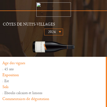
CÔTES DE NUITS-VILLAGES
Le Domaine
Distributeurs
Histoire
Actualités
Vins
Galerie
Age des vignes
: 45 ans
Exposition
: Est
Sols
: Eboulis calcaires et limons
Commentaires de dégustation