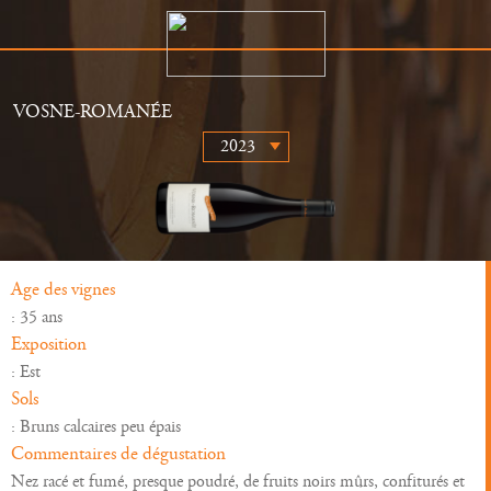
VOSNE-ROMANÉE
Le Domaine
Distributeurs
Histoire
Actualités
Vins
Galerie
Age des vignes
: 35 ans
Exposition
: Est
Sols
: Bruns calcaires peu épais
Commentaires de dégustation
Nez racé et fumé, presque poudré, de fruits noirs mûrs, confiturés et