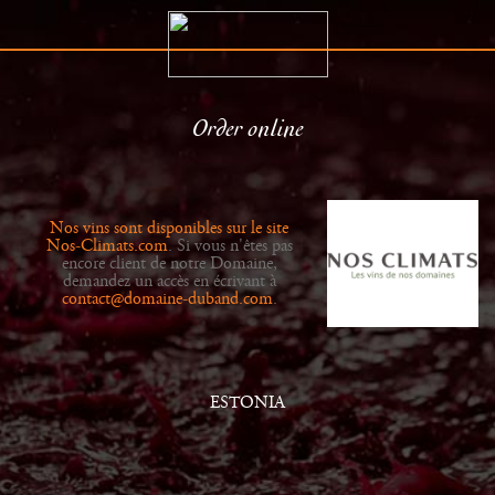
Order online
The Estate
Retailers
History
News
Nos vins sont disponibles sur le site
Wines
Gallery
Nos-Climats.com
. Si vous n'êtes pas
encore client de notre Domaine,
demandez un accès en écrivant à
contact@domaine-duband.com
.
ESTONIA