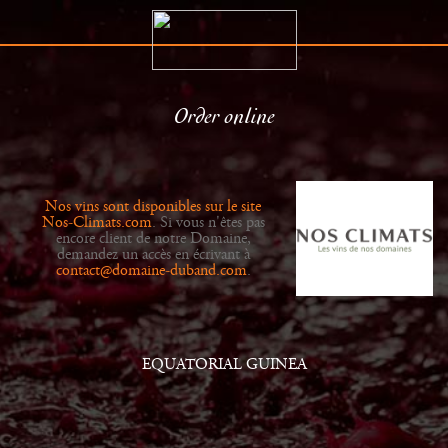
Order online
The Estate
Retailers
History
News
Nos vins sont disponibles sur le site
Wines
Gallery
Nos-Climats.com
. Si vous n'êtes pas
encore client de notre Domaine,
demandez un accès en écrivant à
contact@domaine-duband.com
.
EQUATORIAL GUINEA