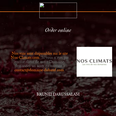
Order online
The Estate
Retailers
History
News
Nos vins sont disponibles sur le site
Wines
Gallery
Nos-Climats.com
. Si vous n'êtes pas
encore client de notre Domaine,
demandez un accès en écrivant à
contact@domaine-duband.com
.
BRUNEI DARUSSALAM