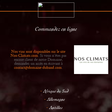
Commandez en ligne
Le Domaine
Distributeurs
Histoire
Actualités
Nos vins sont disponibles sur le site
Vins
Galerie
Nos-Climats.com
. Si vous n'êtes pas
encore client de notre Domaine,
demandez un accès en écrivant à
contact@domaine-duband.com
.
Afrique du Sud
Allemagne
Antilles