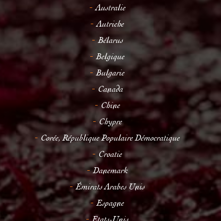
Australie
Autriche
Bélarus
Belgique
Bulgarie
Canada
Chine
Chypre
Corée, République Populaire Démocratique
Croatie
Danemark
Émirats Arabes Unis
Espagne
Etats-Unis