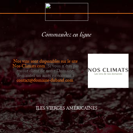
Commandez en ligne
Le Domaine
Distributeurs
Histoire
Actualités
Nos vins sont disponibles sur le site
Vins
Galerie
Nos-Climats.com
. Si vous n'êtes pas
encore client de notre Domaine,
demandez un accès en écrivant à
contact@domaine-duband.com
.
ILES VIERGES AMÉRICAINES