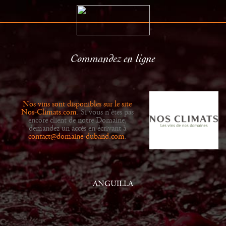
Commandez en ligne
Le Domaine
Distributeurs
Histoire
Actualités
Nos vins sont disponibles sur le site
Vins
Galerie
Nos-Climats.com
. Si vous n'êtes pas
encore client de notre Domaine,
demandez un accès en écrivant à
contact@domaine-duband.com
.
ANGUILLA