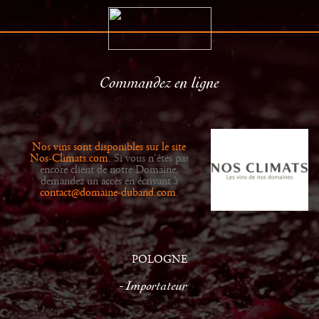
Commandez en ligne
Le Domaine
Distributeurs
Histoire
Actualités
Nos vins sont disponibles sur le site
Vins
Galerie
Nos-Climats.com
. Si vous n'êtes pas
encore client de notre Domaine,
demandez un accès en écrivant à
contact@domaine-duband.com
.
POLOGNE
Importateur