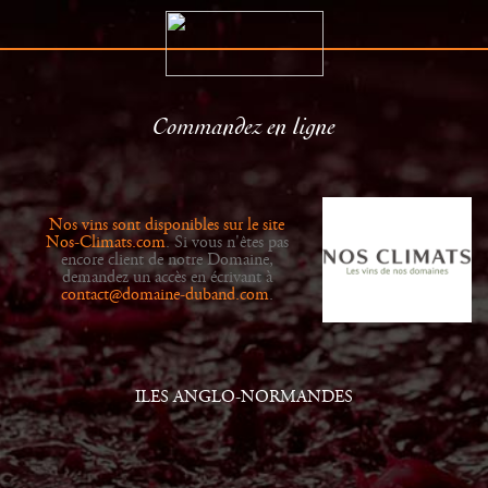
Commandez en ligne
Le Domaine
Distributeurs
Histoire
Actualités
Nos vins sont disponibles sur le site
Vins
Galerie
Nos-Climats.com
. Si vous n'êtes pas
encore client de notre Domaine,
demandez un accès en écrivant à
contact@domaine-duband.com
.
ILES ANGLO-NORMANDES