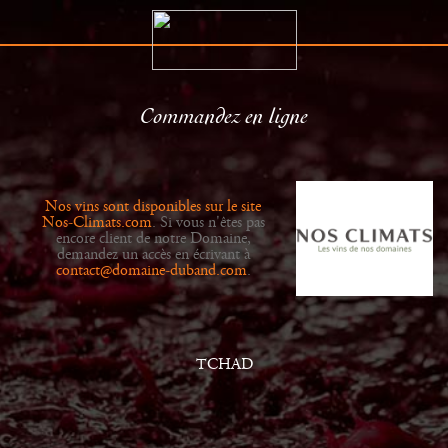
Commandez en ligne
Le Domaine
Distributeurs
Histoire
Actualités
Nos vins sont disponibles sur le site
Vins
Galerie
Nos-Climats.com
. Si vous n'êtes pas
encore client de notre Domaine,
demandez un accès en écrivant à
contact@domaine-duband.com
.
TCHAD