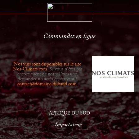
Commandez en ligne
Le Domaine
Distributeurs
Histoire
Actualités
Nos vins sont disponibles sur le site
Vins
Galerie
Nos-Climats.com
. Si vous n'êtes pas
encore client de notre Domaine,
demandez un accès en écrivant à
contact@domaine-duband.com
.
AFRIQUE DU SUD
Importateur