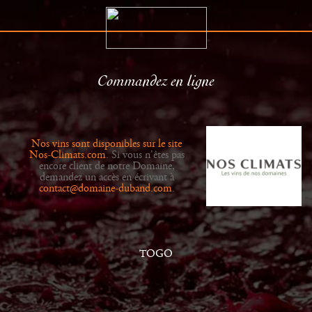
Commandez en ligne
Le Domaine
Distributeurs
Histoire
Actualités
Nos vins sont disponibles sur le site
Vins
Galerie
Nos-Climats.com
. Si vous n'êtes pas
encore client de notre Domaine,
demandez un accès en écrivant à
contact@domaine-duband.com
.
TOGO