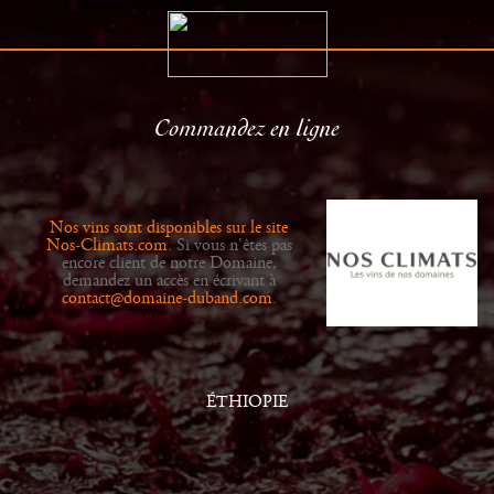
Commandez en ligne
Le Domaine
Distributeurs
Histoire
Actualités
Nos vins sont disponibles sur le site
Vins
Galerie
Nos-Climats.com
. Si vous n'êtes pas
encore client de notre Domaine,
demandez un accès en écrivant à
contact@domaine-duband.com
.
ÉTHIOPIE