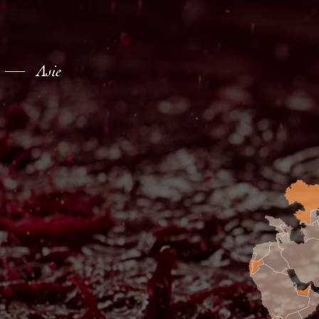
Asie
& SPIRITS CO., LTD
4, XINYI ROAD
om.tw
om.tw