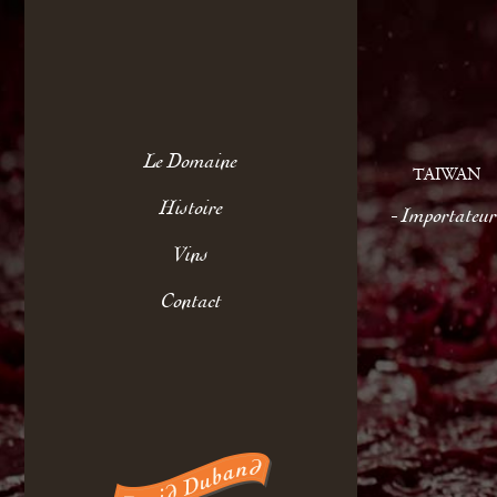
Le Domaine
TAIWAN
Histoire
Importateur
Vins
LA VIE WINE 
Contact
N°. 173, SEC. 
10681 TAIPEI
Tél. 0227551808
yen@laviewine.c
www.laviewine.c