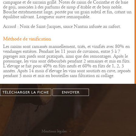
campagne et de sarrasin grillé. Notes de raisin de Corinthe et de baie
de goji, associées à des parfums de sirop d'érable et de bois noble.
Bouche extrêmement large, portée par un grain subtil et fin, créant un
équilibre salivant. Longueur suave remarquable.
Accord : Noix de Saint-Jacques, sauce Nantua infusée au raifort.
Méthode de vinification
Les raisins sont ramassés manuellement, triés, et vinifiés avec 80% en
vendanges entières. Pendant les 11 jours de cuvaison, entre 5 à 7
pigeages aux pieds sont pratiqués, ainsi que des remontages. Après le
pressurage, les vins sont débourbés pendant 2 semaines et mis en fûts.
L'élevage se fait pour 40% en fûts neufs et 60% en fûts de 1, 2, 3
années. Après 14 mois d'élevage les vins sont soutirés en cuve, reposés
pendant 3 mois et mis en bouteilles sans filtration ni collage.
TÉLÉCHARGER LA FICHE
ENVOYER
Mentions légales