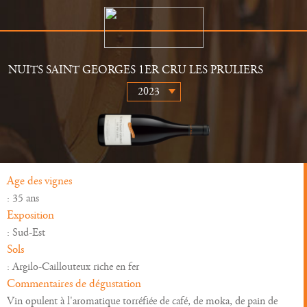
NUITS SAINT GEORGES 1ER CRU LES PRULIERS
Le Domaine
Distributeurs
Histoire
Actualités
Vins
Galerie
Age des vignes
: 35 ans
Exposition
: Sud-Est
Sols
: Argilo-Caillouteux riche en fer
Commentaires de dégustation
Vin opulent à l'aromatique torréfiée de café, de moka, de pain de