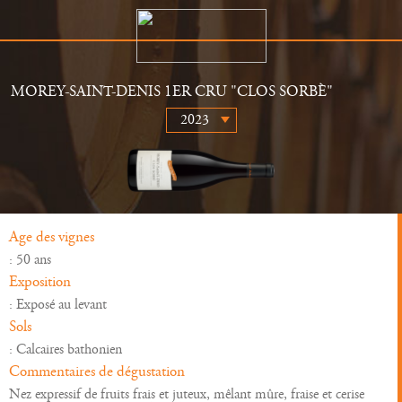
MOREY-SAINT-DENIS 1ER CRU "CLOS SORBÈ"
Le Domaine
Distributeurs
Histoire
Actualités
Vins
Galerie
Age des vignes
: 50 ans
Exposition
: Exposé au levant
Sols
: Calcaires bathonien
Commentaires de dégustation
Nez expressif de fruits frais et juteux, mêlant mûre, fraise et cerise