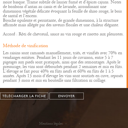
noire basque. Trame subtile de laurier fumé et d'épices cajuns. Notes
de bonbons d'antan au cassis et de lavande, arrondissant une
dimension végétale délicate évoquant la feuille de shiso rouge, le bois
de santal et l'encens.
Bouche opulente et persistante, de grande dimension, à la structure
affirmée mais allégée par des saveurs florales et une chaleur élégante.
Accord : Rôti de chevreuil, sauce au vin rouge et risotto aux pleurotes.
Méthode de vinification
Les raisins sont ramassés manuellement, triés, et vinifiés avec 70% en
vendanges entières. Pendant les 11 jours de cuvaison, entre 5 à 7
pigeages aux pieds sont pratiqués, ainsi que des remontages. Après le
pressurage, les vins sont débourbés pendant 2 semaines et mis en fûts.
L'élevage se fait pour 40% en fûts neufs et 60% en fûts de 1 à 5
années. Après 13 mois d'élevage les vins sont soutirés en cuve, reposés
pendant 3 mois et mis en bouteille sans filtration ni collage.
TÉLÉCHARGER LA FICHE
ENVOYER
Mentions légales