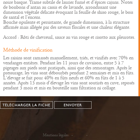
noire basque. Trame subtile de laurier fumé et d'épices cajuns. Notes
de bonbons d'antan au cassis et de lavande, arrondissant une
dimension végétale délicate évoquant la feuille de shiso rouge, le bois
de santal et l'encens.
Bouche opulente et persistante, de grande dimension, à la structure
affirmée mais allégée par des saveurs florales et une chaleur élégante.
Accord : Rôti de chevreuil, sauce au vin rouge et risotto aux pleurotes.
Méthode de vinification
Les raisins sont ramassés manuellement, triés, et vinifiés avec 70% en
vendanges entières. Pendant les 11 jours de cuvaison, entre 5 à 7
pigeages aux pieds sont pratiqués, ainsi que des remontages. Après le
pressurage, les vins sont débourbés pendant 2 semaines et mis en fûts.
L'élevage se fait pour 40% en fûts neufs et 60% en fûts de 1 à 5
années. Après 13 mois d'élevage les vins sont soutirés en cuve, reposés
pendant 3 mois et mis en bouteille sans filtration ni collage.
TÉLÉCHARGER LA FICHE
ENVOYER
Mentions légales