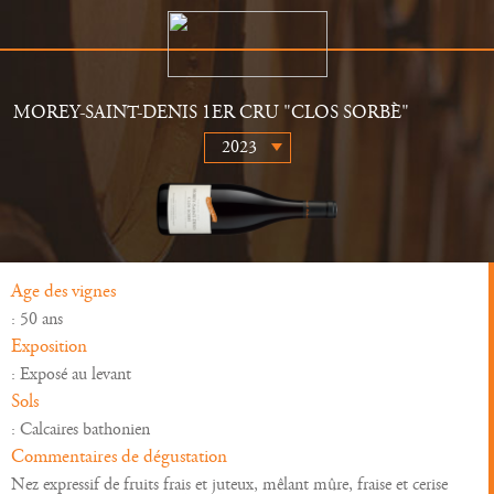
MOREY-SAINT-DENIS 1ER CRU "CLOS SORBÈ"
Le Domaine
Distributeurs
Histoire
Actualités
Vins
Galerie
Age des vignes
: 50 ans
Exposition
: Exposé au levant
Sols
: Calcaires bathonien
Commentaires de dégustation
Nez expressif de fruits frais et juteux, mêlant mûre, fraise et cerise